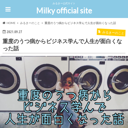
みるきー公式サイト
Milky official site
HOME
みるきーのこと
重度のうつ病からビジネス学んで人生が面白くなった話
2021.09.27
みるきーのこと
重度のうつ病からビジネス学んで人生が面白くな
った話